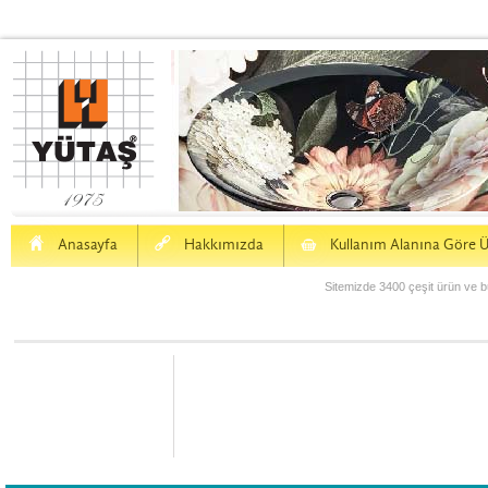
H
a
S
Anasayfa
Hakkımızda
Kullanım Alanına Göre Ü
Sitemizde 3400 çeşit ürün ve bu