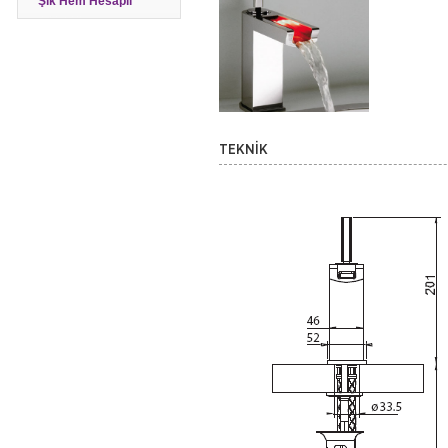
Şık Hem Hesaplı
TEKNİK