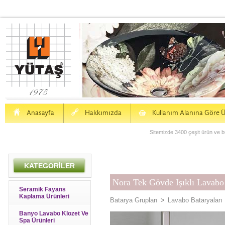
H
a
S
Anasayfa
Hakkımızda
Kullanım Alanına Göre Ü
Sitemizde 3400 çeşit ürün ve bu
KATEGORİLER
Nora Tek Gövde Işıklı Lavabo
Seramik Fayans
Kaplama Ürünleri
Batarya Grupları
>
Lavabo Bataryaları
Banyo Lavabo Klozet Ve
Spa Ürünleri