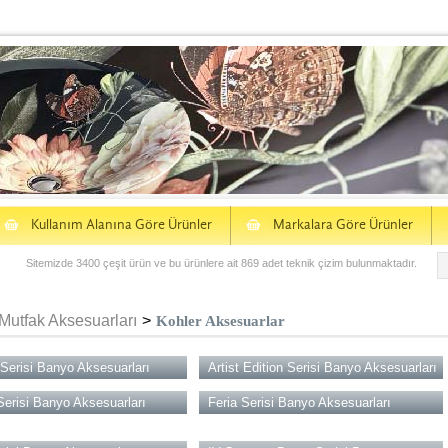
S
S
Kullanım Alanına Göre Ürünler
Markalara Göre Ürünler
Sitemizde 3400 çeşit ürün ve bu ürünlere ait 869 adet teknik çizim bulunmaktadır.
Mutfak Aksesuarları
>
Kohler Aksesuarlar
Serisi Banyo Aksesuarları
Artist Edition Serisi Banyo Aksesuarları
Serisi Banyo Aksesuarları
Feria Serisi Banyo Aksesuarları