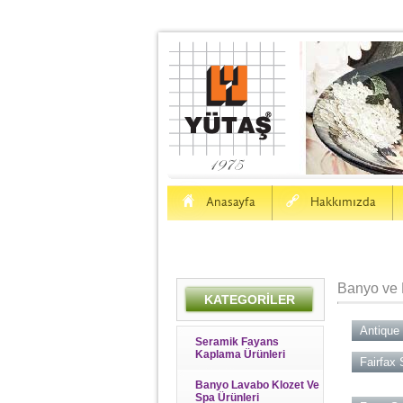
H
a
Anasayfa
Hakkımızda
Banyo ve 
KATEGORİLER
Antique 
Seramik Fayans
Kaplama Ürünleri
Fairfax 
Banyo Lavabo Klozet Ve
Spa Ürünleri