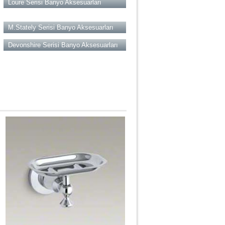
Loure Serisi Banyo Aksesuarları
M.Stately Serisi Banyo Aksesuarları
Devonshire Serisi Banyo Aksesuarları