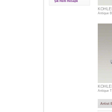
Şık Hem Hesaplı
KOHLE
Antique B
KOHLE
Antique T
Artist 