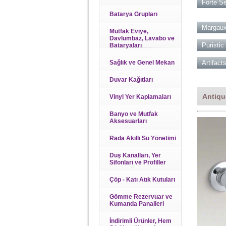
Forte Se
Batarya Grupları
Margaux
Mutfak Eviye,
Davlumbaz, Lavabo ve
Puristic
Bataryaları
Sağlık ve Genel Mekan
Artifact
Duvar Kağıtları
Antiqu
Vinyl Yer Kaplamaları
Banyo ve Mutfak
Aksesuarları
Rada Akıllı Su Yönetimi
Duş Kanalları, Yer
Sifonları ve Profiller
Çöp - Katı Atık Kutuları
Gömme Rezervuar ve
Kumanda Panalleri
İndirimli Ürünler, Hem