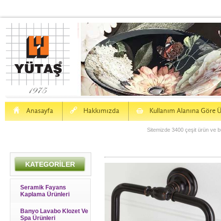
H
a
S
Anasayfa
Hakkımızda
Kullanım Alanına Göre Ü
Sitemizde 3400 çeşit ürün ve bu
KATEGORİLER
Seramik Fayans
Kaplama Ürünleri
Banyo Lavabo Klozet Ve
Spa Ürünleri