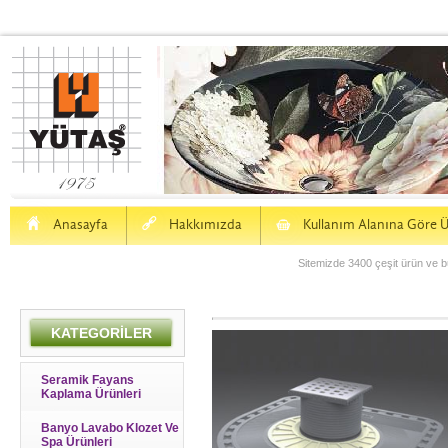
H
a
S
Anasayfa
Hakkımızda
Kullanım Alanına Göre Ü
Sitemizde 3400 çeşit ürün ve bu
KATEGORİLER
Seramik Fayans
Kaplama Ürünleri
Banyo Lavabo Klozet Ve
Spa Ürünleri