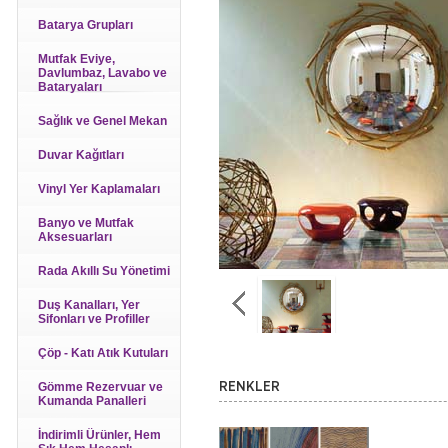
Batarya Grupları
Mutfak Eviye,
Davlumbaz, Lavabo ve
Bataryaları
Sağlık ve Genel Mekan
Duvar Kağıtları
Vinyl Yer Kaplamaları
Banyo ve Mutfak
Aksesuarları
Rada Akıllı Su Yönetimi
Duş Kanalları, Yer
Sifonları ve Profiller
Çöp - Katı Atık Kutuları
Gömme Rezervuar ve
RENKLER
Kumanda Panalleri
İndirimli Ürünler, Hem