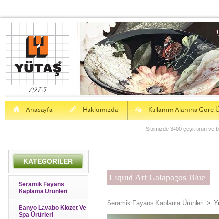
H
a
S
Anasayfa
Hakkımızda
Kullanım Alanına Göre Ü
Sitemizde 3400 çeşit ürün ve bu
KATEGORİLER
Liquid Art Galapagos Blue
Seramik Fayans
Kaplama Ürünleri
Seramik Fayans Kaplama Ürünleri
>
Y
Banyo Lavabo Klozet Ve
Spa Ürünleri