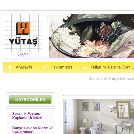
H
a
S
Anasayfa
Hakkımızda
Kullanım Alanına Göre Ü
Sitemizde 3400 çeşit ürün ve bu
KATEGORİLER
Seramik Fayans
Kaplama Ürünleri
Banyo Lavabo Klozet Ve
Spa Ürünleri