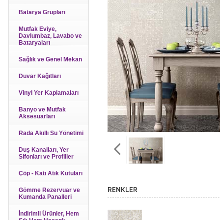
Batarya Grupları
Mutfak Eviye,
Davlumbaz, Lavabo ve
Bataryaları
Sağlık ve Genel Mekan
Duvar Kağıtları
Vinyl Yer Kaplamaları
Banyo ve Mutfak
Aksesuarları
Rada Akıllı Su Yönetimi
Duş Kanalları, Yer
Sifonları ve Profiller
Çöp - Katı Atık Kutuları
Gömme Rezervuar ve
RENKLER
Kumanda Panalleri
İndirimli Ürünler, Hem