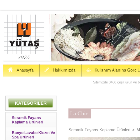
H
a
S
Anasayfa
Hakkımızda
Kullanım Alanına Göre Ü
Sitemizde 3400 çeşit ürün ve bu
KATEGORİLER
La Chic
Seramik Fayans
Kaplama Ürünleri
Seramik Fayans Kaplama Ürünleri
>
M
Banyo Lavabo Klozet Ve
Spa Ürünleri