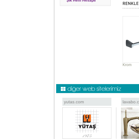
Şık Hem Hesaplı
RENKLE
Krom
yutas.com
lavabo.c