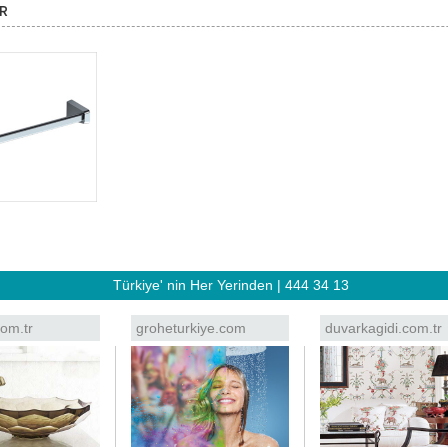
R
Türkiye' nin Her Yerinden | 444 34 13
om.tr
groheturkiye.com
duvarkagidi.com.tr