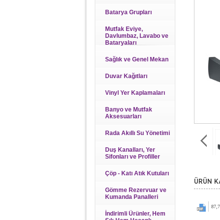
Batarya Grupları
Mutfak Eviye,
Davlumbaz, Lavabo ve
Bataryaları
Sağlık ve Genel Mekan
Duvar Kağıtları
Vinyl Yer Kaplamaları
Banyo ve Mutfak
Aksesuarları
Rada Akıllı Su Yönetimi
Duş Kanalları, Yer
Sifonları ve Profiller
Çöp - Katı Atık Kutuları
ÜRÜN K
Gömme Rezervuar ve
Kumanda Panalleri
87,
İndirimli Ürünler, Hem