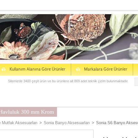
S
S
Kullanım Alanına Göre Ürünler
Markalara Göre Ürünler
Sitemizde 3400 çeşit ürün ve bu ürünlere ait 869 adet teknik çizim bulunmaktadır.
Havluluk 300 mm Krom
 Mutfak Aksesuarları
>
Sonia Banyo Aksesuarları
>
Sonia S6 Banyo Akses