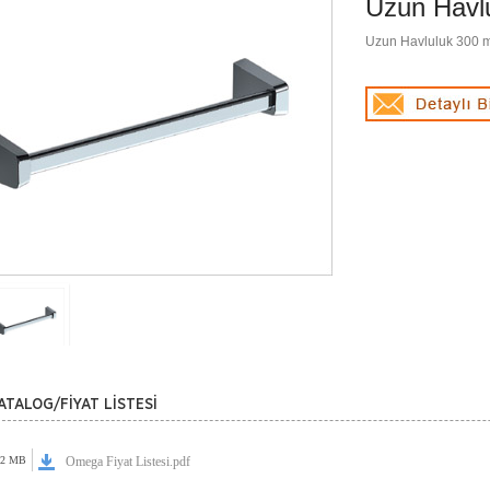
Uzun Havl
Uzun Havluluk 300
ATALOG/FİYAT LİSTESİ
72 MB
Omega Fiyat Listesi.pdf