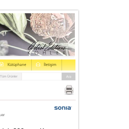
D
E
Kütüphane
İletişim
Tüm Ürünler
uar