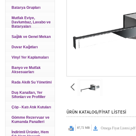
Batarya Grupları
Mutfak Eviye,
Davlumbaz, Lavabo ve
Bataryaları
Sağlık ve Genel Mekan
Duvar Kağıtları
Vinyl Yer Kaplamaları
Banyo ve Mutfak
Aksesuarları
Rada Akıllı Su Yönetimi
Duş Kanalları, Yer
Sifonları ve Profiller
Çöp - Katı Atık Kutuları
ÜRÜN KATALOG/FİYAT LİSTESİ
Gömme Rezervuar ve
Kumanda Panalleri
87,72 MB
Omega Fiyat Listesi.pdf
İndirimli Ürünler, Hem