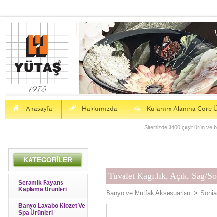
H
a
S
Anasayfa
Hakkımızda
Kullanım Alanına Göre Ü
Sitemizde 3400 çeşit ürün ve bu
KATEGORİLER
Tuvalet Kagıtlık, Açık, Sag/
Seramik Fayans
Kaplama Ürünleri
Banyo ve Mutfak Aksesuarları
>
Sonia
Banyo Lavabo Klozet Ve
Spa Ürünleri