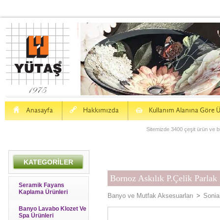
H
a
S
Anasayfa
Hakkımızda
Kullanım Alanına Göre Ü
Sitemizde 3400 çeşit ürün ve bu
KATEGORİLER
Bornoz Askılık P.Çelik Parlak
Seramik Fayans
Kaplama Ürünleri
Banyo ve Mutfak Aksesuarları
>
Sonia
Banyo Lavabo Klozet Ve
Spa Ürünleri