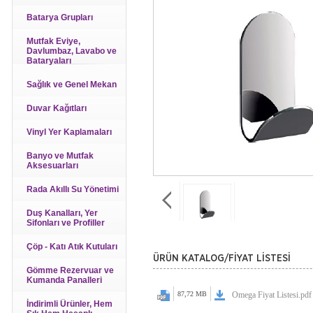
Batarya Grupları
Mutfak Eviye,
Davlumbaz, Lavabo ve
Bataryaları
Sağlık ve Genel Mekan
Duvar Kağıtları
Vinyl Yer Kaplamaları
Banyo ve Mutfak
Aksesuarları
Rada Akıllı Su Yönetimi
Duş Kanalları, Yer
Sifonları ve Profiller
Çöp - Katı Atık Kutuları
ÜRÜN KATALOG/FİYAT LİSTESİ
Gömme Rezervuar ve
Kumanda Panalleri
87,72 MB
Omega Fiyat Listesi.pdf
İndirimli Ürünler, Hem