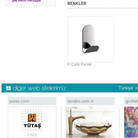
Şık Hem Hesaplı
RENKLER
P. Çelik Parlak
Türkiye' 
yutas.com
lavabo.com.tr
grohe