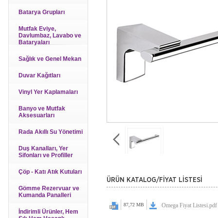
Batarya Grupları
Mutfak Eviye,
Davlumbaz, Lavabo ve
Bataryaları
Sağlık ve Genel Mekan
Duvar Kağıtları
Vinyl Yer Kaplamaları
Banyo ve Mutfak
Aksesuarları
Rada Akıllı Su Yönetimi
Duş Kanalları, Yer
Sifonları ve Profiller
Çöp - Katı Atık Kutuları
ÜRÜN KATALOG/FİYAT LİSTESİ
Gömme Rezervuar ve
Kumanda Panalleri
87,72 MB
Omega Fiyat Listesi.pdf
İndirimli Ürünler, Hem