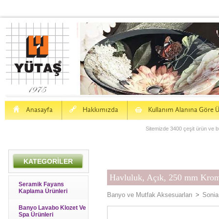
H
a
S
Anasayfa
Hakkımızda
Kullanım Alanına Göre Ü
Sitemizde 3400 çeşit ürün ve bu
KATEGORİLER
Havluluk, Açık, 250 mm Kro
Seramik Fayans
Kaplama Ürünleri
Banyo ve Mutfak Aksesuarları
>
Sonia
Banyo Lavabo Klozet Ve
Spa Ürünleri