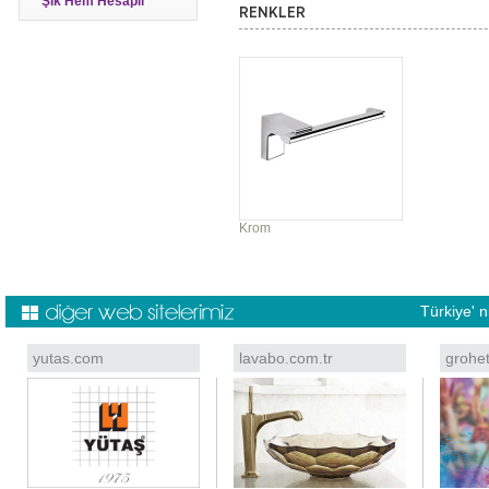
Şık Hem Hesaplı
RENKLER
Krom
Türkiye' 
yutas.com
lavabo.com.tr
grohe