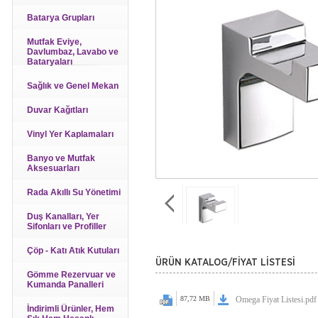
Batarya Grupları
Mutfak Eviye,
Davlumbaz, Lavabo ve
Bataryaları
Sağlık ve Genel Mekan
Duvar Kağıtları
Vinyl Yer Kaplamaları
Banyo ve Mutfak
Aksesuarları
Rada Akıllı Su Yönetimi
Duş Kanalları, Yer
Sifonları ve Profiller
Çöp - Katı Atık Kutuları
ÜRÜN KATALOG/FİYAT LİSTESİ
Gömme Rezervuar ve
Kumanda Panalleri
87,72 MB
Omega Fiyat Listesi.pdf
İndirimli Ürünler, Hem