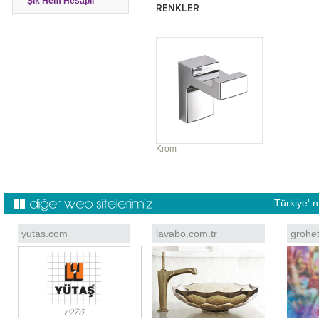
Şık Hem Hesaplı
RENKLER
Krom
Türkiye' 
yutas.com
lavabo.com.tr
grohe