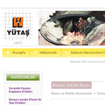
H
a
S
Anasayfa
Hakkımızda
Kullanım Alanına Göre Ü
Sitemizde 3400 çeşit ürün ve bu
KATEGORİLER
Bornoz Askılık Krom
Seramik Fayans
Kaplama Ürünleri
Banyo ve Mutfak Aksesuarları
>
Sonia
Banyo Lavabo Klozet Ve
Spa Ürünleri