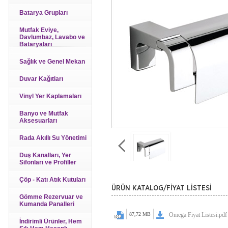
Batarya Grupları
Mutfak Eviye,
Davlumbaz, Lavabo ve
Bataryaları
Sağlık ve Genel Mekan
Duvar Kağıtları
Vinyl Yer Kaplamaları
Banyo ve Mutfak
Aksesuarları
Rada Akıllı Su Yönetimi
Duş Kanalları, Yer
Sifonları ve Profiller
Çöp - Katı Atık Kutuları
ÜRÜN KATALOG/FİYAT LİSTESİ
Gömme Rezervuar ve
Kumanda Panalleri
87,72 MB
Omega Fiyat Listesi.pdf
İndirimli Ürünler, Hem