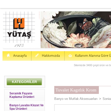
H
a
S
Anasayfa
Hakkımızda
Kullanım Alanına Göre Ü
Sitemizde 3400 çeşit ürün ve bu
KATEGORİLER
Tuvalet Kagıtlık Krom
Seramik Fayans
Kaplama Ürünleri
Banyo ve Mutfak Aksesuarları
>
Sonia
Banyo Lavabo Klozet Ve
Spa Ürünleri