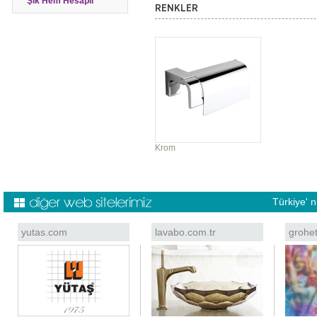
Şık Hem Hesaplı
RENKLER
Krom
Türkiye' 
yutas.com
lavabo.com.tr
grohe