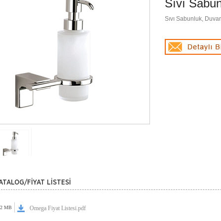
Sıvı Sabu
Sıvı Sabunluk, Duvar
ATALOG/FİYAT LİSTESİ
72 MB
Omega Fiyat Listesi.pdf