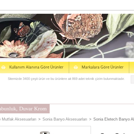
S
S
Kullanım Alanına Göre Ürünler
Markalara Göre Ürünler
Sitemizde 3400 çeşit ürün ve bu ürünlere ait 869 adet teknik çizim bulunmaktadır.
Sabunluk, Duvar Krom
 Mutfak Aksesuarları
>
Sonia Banyo Aksesuarları
>
Sonia Eletech Banyo A