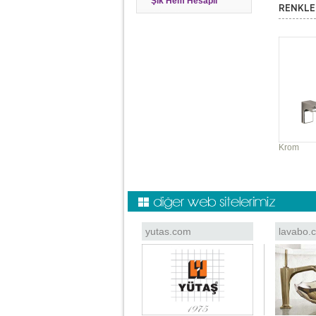
Şık Hem Hesaplı
RENKLE
Krom
yutas.com
lavabo.c