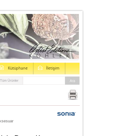
D
E
Kütüphane
İletişim
Tüm Ürünler
ksesuar