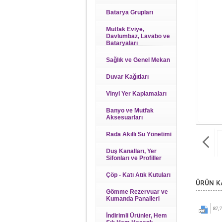
Batarya Grupları
Mutfak Eviye,
Davlumbaz, Lavabo ve
Bataryaları
Sağlık ve Genel Mekan
Duvar Kağıtları
Vinyl Yer Kaplamaları
Banyo ve Mutfak
Aksesuarları
Rada Akıllı Su Yönetimi
Duş Kanalları, Yer
Sifonları ve Profiller
Çöp - Katı Atık Kutuları
ÜRÜN K
Gömme Rezervuar ve
Kumanda Panalleri
87,
İndirimli Ürünler, Hem