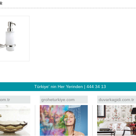
R
Türkiye' nin Her Yerinden | 444 34 13
om.tr
groheturkiye.com
duvarkagidi.com.tr