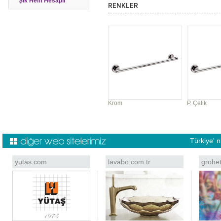
Şık Hem Hesaplı
RENKLER
Krom
P. Çelik
Türkiye' 
yutas.com
lavabo.com.tr
grohe