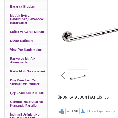
Batarya Grupları
Mutfak Eviye,
Davlumbaz, Lavabo ve
Bataryaları
Sağlık ve Genel Mekan
Duvar Kağıtları
Vinyl Yer Kaplamaları
Banyo ve Mutfak
Aksesuarları
Rada Akıllı Su Yönetimi
Duş Kanalları, Yer
Sifonları ve Profiller
Çöp - Katı Atık Kutuları
ÜRÜN KATALOG/FİYAT LİSTESİ
Gömme Rezervuar ve
Kumanda Panalleri
87,72 MB
Omega Fiyat Listesi.pdf
İndirimli Ürünler, Hem