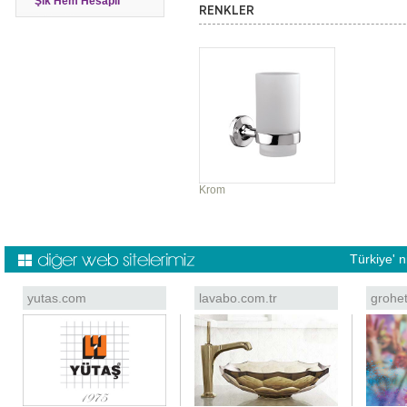
Şık Hem Hesaplı
RENKLER
Krom
Türkiye' 
yutas.com
lavabo.com.tr
grohe