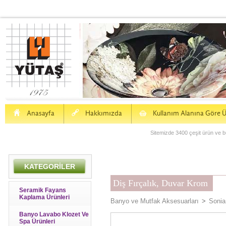
H
a
S
Anasayfa
Hakkımızda
Kullanım Alanına Göre Ü
Sitemizde 3400 çeşit ürün ve bu
KATEGORİLER
Diş Fırçalık, Duvar Krom
Seramik Fayans
Kaplama Ürünleri
Banyo ve Mutfak Aksesuarları
>
Sonia
Banyo Lavabo Klozet Ve
Spa Ürünleri