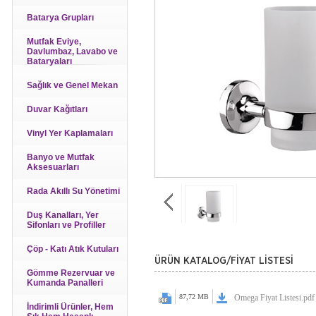
Batarya Grupları
Mutfak Eviye,
Davlumbaz, Lavabo ve
Bataryaları
Sağlık ve Genel Mekan
Duvar Kağıtları
Vinyl Yer Kaplamaları
Banyo ve Mutfak
Aksesuarları
Rada Akıllı Su Yönetimi
Duş Kanalları, Yer
Sifonları ve Profiller
Çöp - Katı Atık Kutuları
ÜRÜN KATALOG/FİYAT LİSTESİ
Gömme Rezervuar ve
Kumanda Panalleri
87,72 MB
Omega Fiyat Listesi.pdf
İndirimli Ürünler, Hem