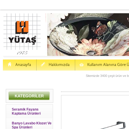
H
a
S
Anasayfa
Hakkımızda
Kullanım Alanına Göre Ü
Sitemizde 3400 çeşit ürün ve bu
KATEGORİLER
Seramik Fayans
Kaplama Ürünleri
Banyo Lavabo Klozet Ve
Spa Ürünleri