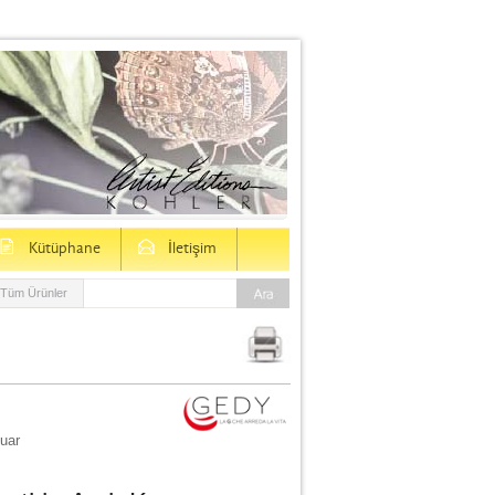
D
E
Kütüphane
İletişim
Tüm Ürünler
uar