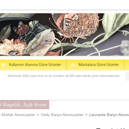
S
S
Kullanım Alanına Göre Ürünler
Markalara Göre Ürünler
Sitemizde 3400 çeşit ürün ve bu ürünlere ait 869 adet teknik çizim bulunmaktadır.
t Kagıtlık, Açık Krom
 Mutfak Aksesuarları
>
Gedy Banyo Aksesuarları
>
Lanzarote Banyo Akses