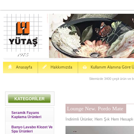
H
a
S
Anasayfa
Hakkımızda
Kullanım Alanına Göre Ü
Sitemizde 3400 çeşit ürün ve bu
KATEGORİLER
Lounge New. Pordo Mate
Seramik Fayans
Kaplama Ürünleri
İndirimli Ürünler, Hem Şık Hem Hesaplı
Banyo Lavabo Klozet Ve
Spa Ürünleri