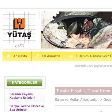
H
a
S
Anasayfa
Hakkımızda
Kullanım Alanına Göre Ü
Sitemizde 3400 çeşit ürün ve bu
KATEGORİLER
Tuvalet Fırçalık, Duvar Krom
Seramik Fayans
Kaplama Ürünleri
Banyo ve Mutfak Aksesuarları
>
Gedy 
Banyo Lavabo Klozet Ve
Spa Ürünleri