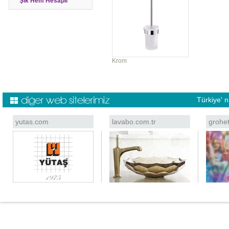
Şık Hem Hesaplı
Krom
Türkiye' 
yutas.com
lavabo.com.tr
grohe