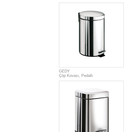
GEDY
Çöp Kovası, Pedallı