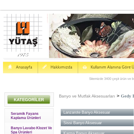
H
a
S
Anasayfa
Hakkımızda
Kullanım Alanına Göre Ü
Sitemizde 3400 çeşit ürün ve bu
>
Banyo ve Mutfak Aksesuarları
Gedy B
KATEGORİLER
Lanzarote Banyo Aksesuar
Seramik Fayans
Kaplama Ürünleri
Sissi Banyo Aksesuar
Banyo Lavabo Klozet Ve
Spa Ürünleri
Karma Banyo Aksesuar