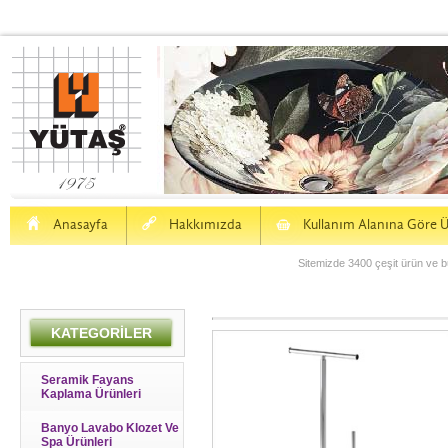
H
a
S
Anasayfa
Hakkımızda
Kullanım Alanına Göre Ü
Sitemizde 3400 çeşit ürün ve bu
KATEGORİLER
Seramik Fayans
Kaplama Ürünleri
Banyo Lavabo Klozet Ve
Spa Ürünleri