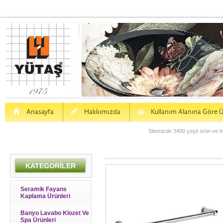
H
a
S
Anasayfa
Hakkımızda
Kullanım Alanına Göre Ü
Sitemizde 3400 çeşit ürün ve bu
KATEGORİLER
Seramik Fayans
Kaplama Ürünleri
Banyo Lavabo Klozet Ve
Spa Ürünleri