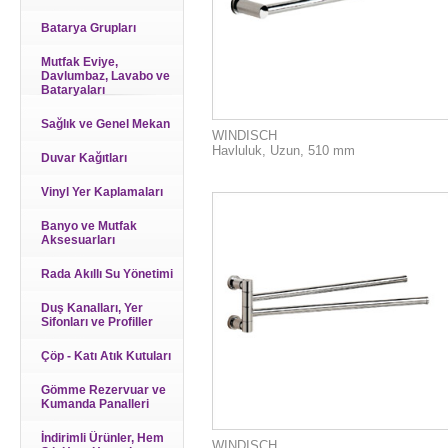
Batarya Grupları
Mutfak Eviye,
Davlumbaz, Lavabo ve
Bataryaları
Sağlık ve Genel Mekan
WINDISCH
Havluluk, Uzun, 510 mm
Duvar Kağıtları
Vinyl Yer Kaplamaları
Banyo ve Mutfak
Aksesuarları
Rada Akıllı Su Yönetimi
Duş Kanalları, Yer
Sifonları ve Profiller
Çöp - Katı Atık Kutuları
Gömme Rezervuar ve
Kumanda Panalleri
İndirimli Ürünler, Hem
WINDISCH