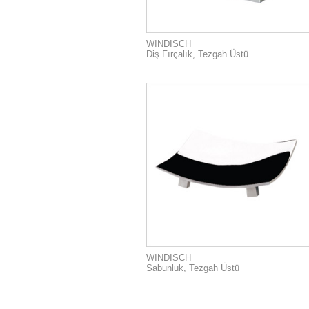
WINDISCH
Diş Fırçalık, Tezgah Üstü
WINDISCH
Sabunluk, Tezgah Üstü