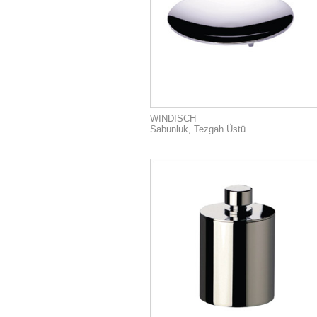
WINDISCH
Sabunluk, Tezgah Üstü