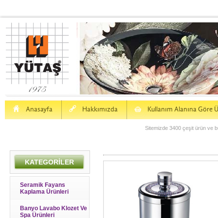
H
a
S
Anasayfa
Hakkımızda
Kullanım Alanına Göre Ü
Sitemizde 3400 çeşit ürün ve bu
KATEGORİLER
Seramik Fayans
Kaplama Ürünleri
Banyo Lavabo Klozet Ve
Spa Ürünleri