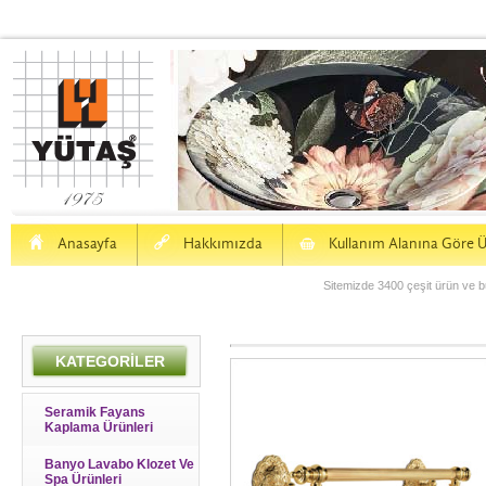
H
a
S
Anasayfa
Hakkımızda
Kullanım Alanına Göre Ü
Sitemizde 3400 çeşit ürün ve bu
KATEGORİLER
Seramik Fayans
Kaplama Ürünleri
Banyo Lavabo Klozet Ve
Spa Ürünleri