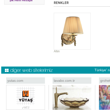
Şık Hem Hesaplı
RENKLER
Altın
Türkiye' 
yutas.com
lavabo.com.tr
grohe