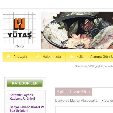
H
a
S
Anasayfa
Hakkımızda
Kullanım Alanına Göre Ü
Sitemizde 3400 çeşit ürün ve bu
KATEGORİLER
Aplik Duvar Altın
Seramik Fayans
Kaplama Ürünleri
Banyo ve Mutfak Aksesuarları
>
Banom
Banyo Lavabo Klozet Ve
Spa Ürünleri