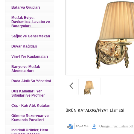
Batarya Grupları
Mutfak Eviye,
Davlumbaz, Lavabo ve
Bataryaları
Sağlık ve Genel Mekan
Duvar Kağıtları
Vinyl Yer Kaplamaları
Banyo ve Mutfak
Aksesuarları
Rada Akıllı Su Yönetimi
Duş Kanalları, Yer
Sifonları ve Profiller
Çöp - Katı Atık Kutuları
ÜRÜN KATALOG/FİYAT LİSTESİ
Gömme Rezervuar ve
Kumanda Panalleri
87,72 MB
Omega Fiyat Listesi.pdf
İndirimli Ürünler, Hem