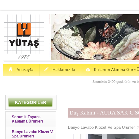
H
a
S
Anasayfa
Hakkımızda
Kullanım Alanına Göre Ü
Sitemizde 3400 çeşit ürün ve bu
KATEGORİLER
Duş Kabini - AURA SAK C
Seramik Fayans
Kaplama Ürünleri
Banyo Lavabo Klozet Ve Spa Ürünleri
Banyo Lavabo Klozet Ve
Spa Ürünleri