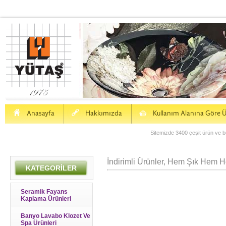
H
a
S
Anasayfa
Hakkımızda
Kullanım Alanına Göre Ü
Sitemizde 3400 çeşit ürün ve bu
İndirimli Ürünler, Hem Şık Hem H
KATEGORİLER
Seramik Fayans
Kaplama Ürünleri
Banyo Lavabo Klozet Ve
Spa Ürünleri