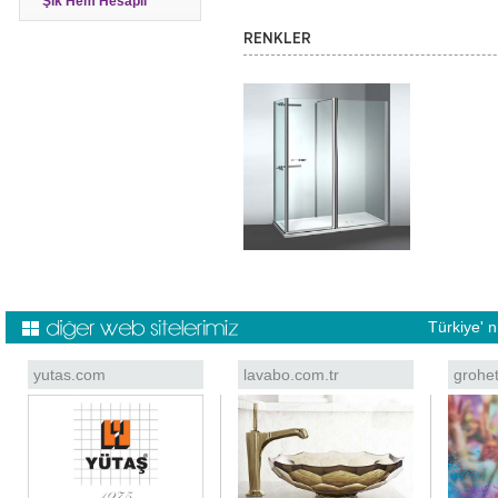
Şık Hem Hesaplı
RENKLER
Türkiye' 
yutas.com
lavabo.com.tr
grohe