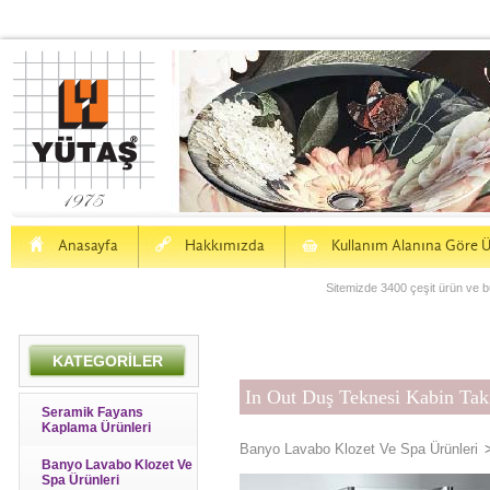
H
a
S
Anasayfa
Hakkımızda
Kullanım Alanına Göre Ü
Sitemizde 3400 çeşit ürün ve bu
KATEGORİLER
In Out Duş Teknesi Kabin Tak
Seramik Fayans
Kaplama Ürünleri
Banyo Lavabo Klozet Ve Spa Ürünleri
Banyo Lavabo Klozet Ve
Spa Ürünleri