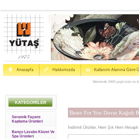
H
a
S
Anasayfa
Hakkımızda
Kullanım Alanına Göre Ü
Sitemizde 3400 çeşit ürün ve bu
KATEGORİLER
Bears For You Duvar Kağıdı 
Seramik Fayans
Kaplama Ürünleri
İndirimli Ürünler, Hem Şık Hem Hesaplı
Banyo Lavabo Klozet Ve
Spa Ürünleri