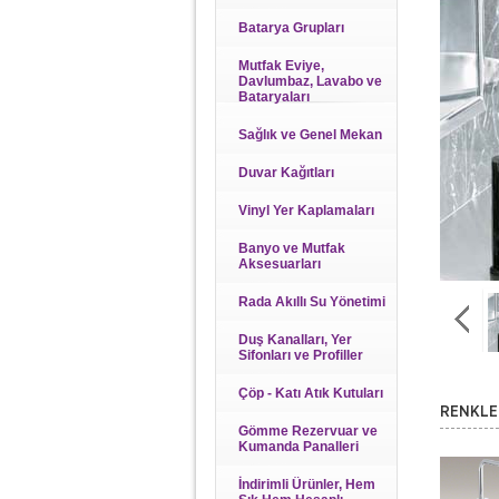
Batarya Grupları
Mutfak Eviye,
Davlumbaz, Lavabo ve
Bataryaları
Sağlık ve Genel Mekan
Duvar Kağıtları
Vinyl Yer Kaplamaları
Banyo ve Mutfak
Aksesuarları
Rada Akıllı Su Yönetimi
Duş Kanalları, Yer
Sifonları ve Profiller
Çöp - Katı Atık Kutuları
RENKLE
Gömme Rezervuar ve
Kumanda Panalleri
İndirimli Ürünler, Hem