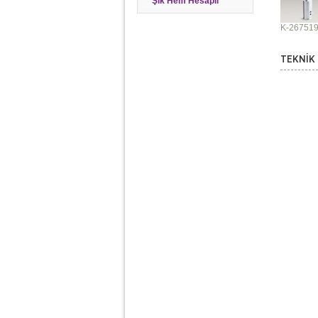
Şık Hem Hesaplı
K-26751
TEKNİK