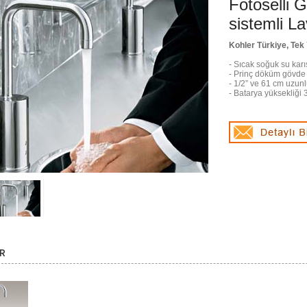
Fotoselli 
sistemli L
Kohler Türkiye, Tek 
- Sıcak soğuk su karış
- Prinç döküm gövde
- 1/2” ve 61 cm uzunl
- Batarya yüksekliği
R