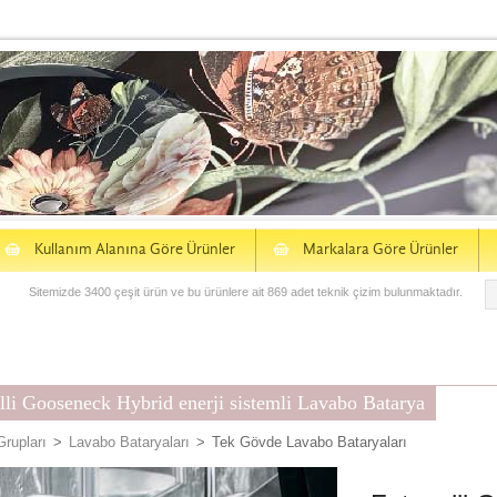
S
S
Kullanım Alanına Göre Ürünler
Markalara Göre Ürünler
Sitemizde 3400 çeşit ürün ve bu ürünlere ait 869 adet teknik çizim bulunmaktadır.
lli Gooseneck Hybrid enerji sistemli Lavabo Batarya
Grupları
>
Lavabo Bataryaları
>
Tek Gövde Lavabo Bataryaları