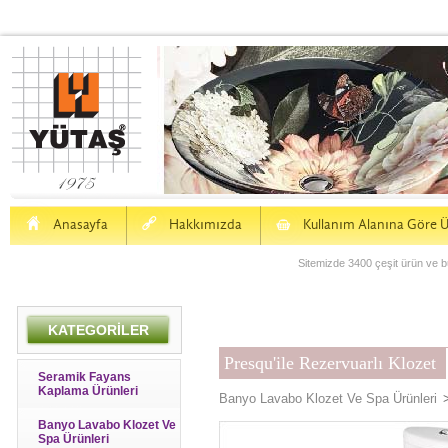
H
a
S
Anasayfa
Hakkımızda
Kullanım Alanına Göre Ü
Sitemizde 3400 çeşit ürün ve bu
KATEGORİLER
Presqu'ile Rezervuarlı Klozet
Seramik Fayans
Kaplama Ürünleri
Banyo Lavabo Klozet Ve Spa Ürünleri
Banyo Lavabo Klozet Ve
Spa Ürünleri