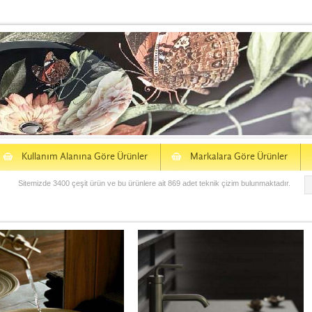
S
S
Kullanım Alanına Göre Ürünler
Markalara Göre Ürünler
Sitemizde 3400 çeşit ürün ve bu ürünlere ait 869 adet teknik çizim bulunmaktadır.