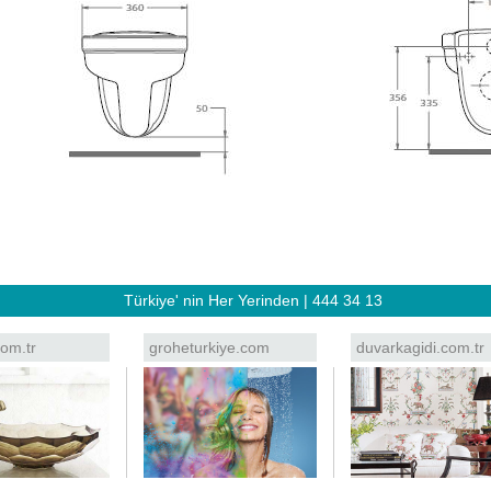
Türkiye' nin Her Yerinden | 444 34 13
om.tr
groheturkiye.com
duvarkagidi.com.tr