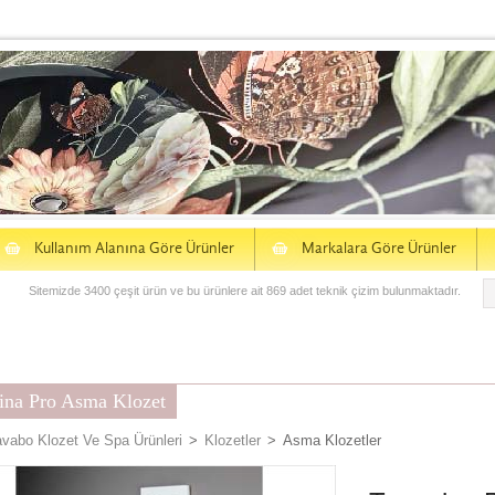
S
S
Kullanım Alanına Göre Ürünler
Markalara Göre Ürünler
Sitemizde 3400 çeşit ürün ve bu ürünlere ait 869 adet teknik çizim bulunmaktadır.
ina Pro Asma Klozet
vabo Klozet Ve Spa Ürünleri
>
Klozetler
>
Asma Klozetler