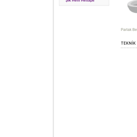
Şık Hem Hesaplı
Parlak B
TEKNİK