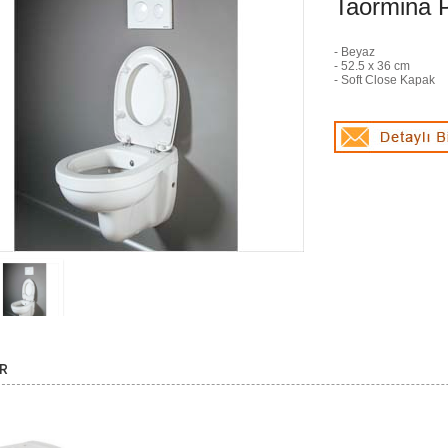
Taormina 
- Beyaz
- 52.5 x 36 cm
- Soft Close Kapak
R