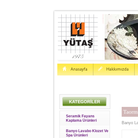
H
a
Anasayfa
Hakkımızda
KATEGORİLER
Taorm
Seramik Fayans
Kaplama Ürünleri
Banyo La
Banyo Lavabo Klozet Ve
Spa Ürünleri