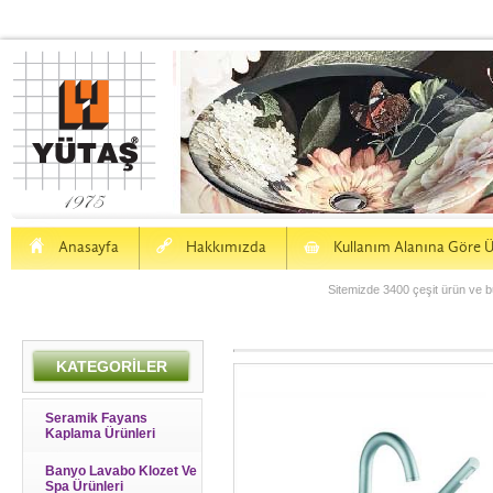
H
a
S
Anasayfa
Hakkımızda
Kullanım Alanına Göre Ü
Sitemizde 3400 çeşit ürün ve bu
KATEGORİLER
Seramik Fayans
Kaplama Ürünleri
Banyo Lavabo Klozet Ve
Spa Ürünleri