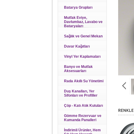
Batarya Grupları
Mutfak Eviye,
Davlumbaz, Lavabo ve
Bataryaları
Sağlık ve Genel Mekan
Duvar Kağıtları
Vinyl Yer Kaplamaları
Banyo ve Mutfak
Aksesuarları
Rada Akıllı Su Yönetimi
Duş Kanalları, Yer
Sifonları ve Profiller
Çöp - Katı Atık Kutuları
RENKLE
Gömme Rezervuar ve
Kumanda Panalleri
İndirimli Ürünler, Hem