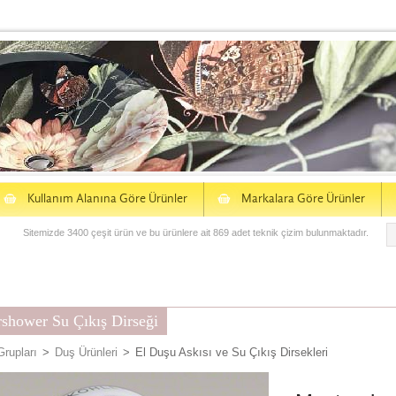
S
S
Kullanım Alanına Göre Ürünler
Markalara Göre Ürünler
Sitemizde 3400 çeşit ürün ve bu ürünlere ait 869 adet teknik çizim bulunmaktadır.
shower Su Çıkış Dirseği
Grupları
>
Duş Ürünleri
>
El Duşu Askısı ve Su Çıkış Dirsekleri