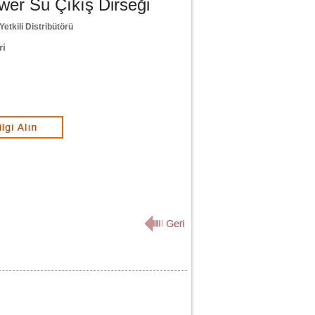
er Su Çıkış Dirseği
Yetkili Distribütörü
ri