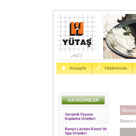
H
a
Anasayfa
Hakkımızda
KATEGORİLER
Master
Seramik Fayans
Kaplama Ürünleri
Batarya 
Banyo Lavabo Klozet Ve
Spa Ürünleri