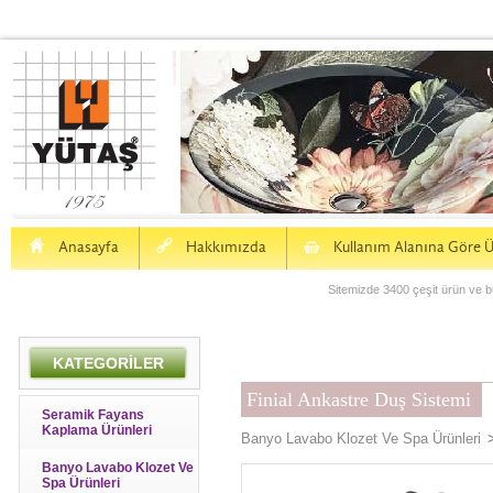
H
a
S
Anasayfa
Hakkımızda
Kullanım Alanına Göre Ü
Sitemizde 3400 çeşit ürün ve bu
KATEGORİLER
Finial Ankastre Duş Sistemi
Seramik Fayans
Kaplama Ürünleri
Banyo Lavabo Klozet Ve Spa Ürünleri
Banyo Lavabo Klozet Ve
Spa Ürünleri