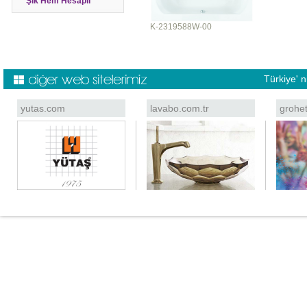
Şık Hem Hesaplı
K-2319588W-00
Türkiye' 
yutas.com
lavabo.com.tr
grohe