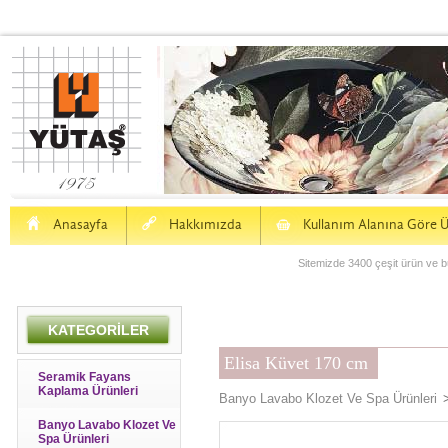
H
a
S
Anasayfa
Hakkımızda
Kullanım Alanına Göre Ü
Sitemizde 3400 çeşit ürün ve bu
KATEGORİLER
Elisa Küvet 170 cm
Seramik Fayans
Kaplama Ürünleri
Banyo Lavabo Klozet Ve Spa Ürünleri
Banyo Lavabo Klozet Ve
Spa Ürünleri