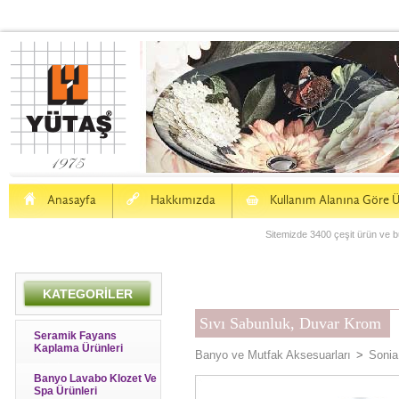
H
a
S
Anasayfa
Hakkımızda
Kullanım Alanına Göre Ü
Sitemizde 3400 çeşit ürün ve bu
KATEGORİLER
Sıvı Sabunluk, Duvar Krom
Seramik Fayans
Kaplama Ürünleri
Banyo ve Mutfak Aksesuarları
>
Sonia
Banyo Lavabo Klozet Ve
Spa Ürünleri