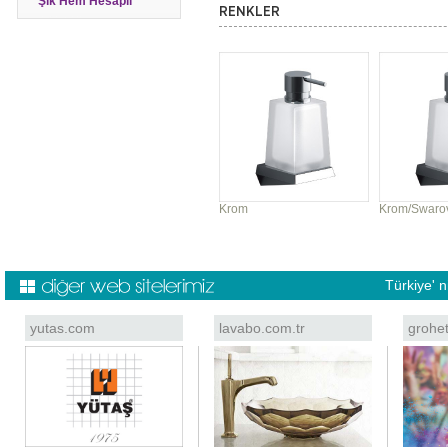
Şık Hem Hesaplı
RENKLER
Krom
Krom/Swaro
Türkiye' 
yutas.com
lavabo.com.tr
grohe