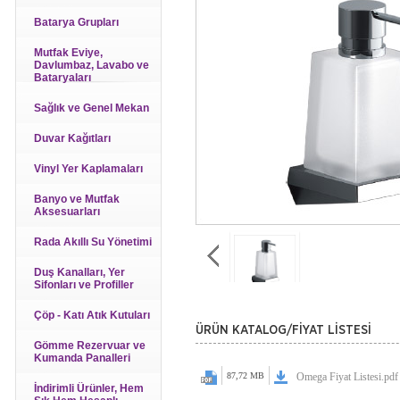
Batarya Grupları
Mutfak Eviye,
Davlumbaz, Lavabo ve
Bataryaları
Sağlık ve Genel Mekan
Duvar Kağıtları
Vinyl Yer Kaplamaları
Banyo ve Mutfak
Aksesuarları
Rada Akıllı Su Yönetimi
Duş Kanalları, Yer
Sifonları ve Profiller
Çöp - Katı Atık Kutuları
ÜRÜN KATALOG/FİYAT LİSTESİ
Gömme Rezervuar ve
Kumanda Panalleri
87,72 MB
Omega Fiyat Listesi.pdf
İndirimli Ürünler, Hem