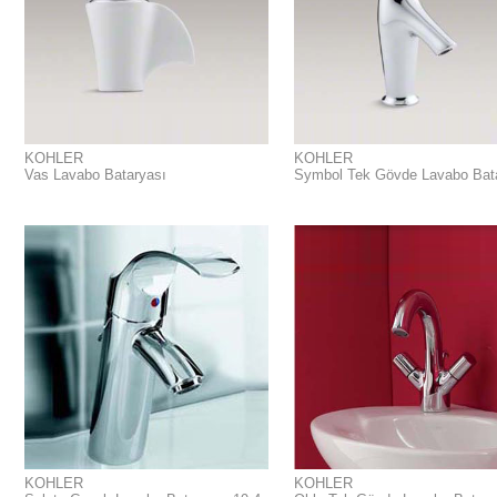
KOHLER
KOHLER
Vas Lavabo Bataryası
Symbol Tek Gövde Lavabo Bat
KOHLER
KOHLER