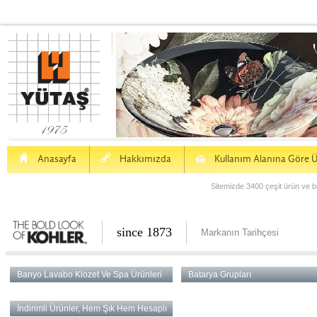
H
a
S
Anasayfa
Hakkımızda
Kullanım Alanına Göre Ü
Sitemizde 3400 çeşit ürün ve bu
since 1873
Markanın Tarihçesi
Banyo Lavabo Klozet Ve Spa Ürünleri
Batarya Grupları
İndirimli Ürünler, Hem Şık Hem Hesaplı