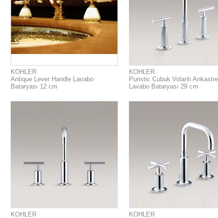
KOHLER
KOHLER
Antique Lever Handle Lavabo
Puristic Cubuk Volanlı Ankastre
Bataryası 12 cm
Lavabo Bataryası 29 cm
KOHLER
KOHLER